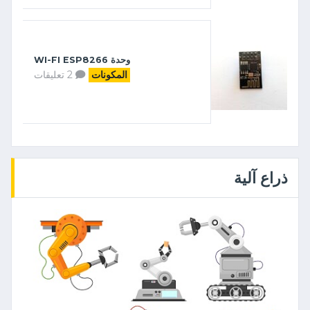
وحدة WI-FI ESP8266
2 تعليقات
المكونات
ذراع آلية