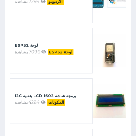
7294مشاهدة
الأردوينو
لوحة ESP32
7096مشاهدة
لوحة ESP32
برمجة شاشة 1602 LCD بتقنية I2C
4284مشاهدة
المكونات