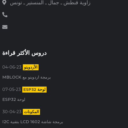
زاوية قنطش ـ جمال ـ المنستير ـ تونس
دروس الأكثر قراءة
04-06-23
الأردوينو
برمجة اردوينو مع MBLOCK
07-05-23
لوحة ESP32
لوحة ESP32
30-04-23
المكونات
برمجة شاشة 1602 LCD بتقنية I2C