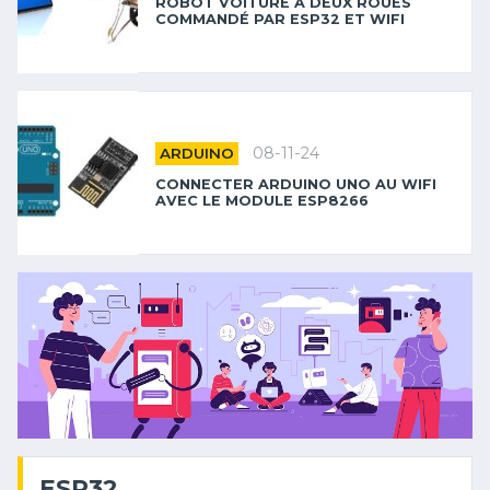
ROBOT VOITURE À DEUX ROUES
COMMANDÉ PAR ESP32 ET WIFI
08-11-24
ARDUINO
CONNECTER ARDUINO UNO AU WIFI
AVEC LE MODULE ESP8266
ESP32