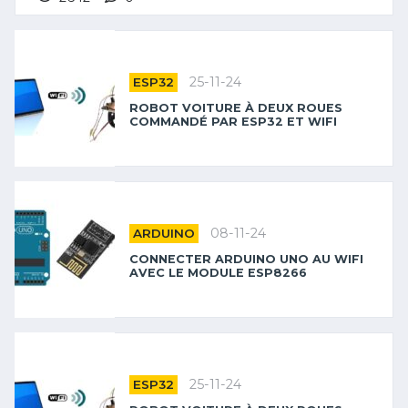
25-11-24
ESP32
ROBOT VOITURE À DEUX ROUES
COMMANDÉ PAR ESP32 ET WIFI
08-11-24
ARDUINO
CONNECTER ARDUINO UNO AU WIFI
AVEC LE MODULE ESP8266
25-11-24
ESP32