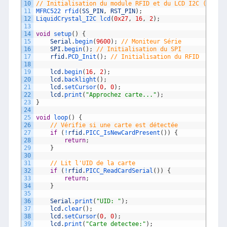
10
// Initialisation du module RFID et du LCD I2C (adres
11
MFRC522 
rfid
(
SS_PIN
,
RST_PIN
)
;
12
LiquidCrystal_I2C 
lcd
(
0x27
,
16
,
2
)
;
13
14
void
setup
(
)
{
15
Serial
.
begin
(
9600
)
;
// Moniteur Série
16
SPI
.
begin
(
)
;
// Initialisation du SPI
17
rfid
.
PCD_Init
(
)
;
// Initialisation du RFID
18
19
lcd
.
begin
(
16
,
2
)
;
20
lcd
.
backlight
(
)
;
21
lcd
.
setCursor
(
0
,
0
)
;
22
lcd
.
print
(
"Approchez carte..."
)
;
23
}
24
25
void
loop
(
)
{
26
// Vérifie si une carte est détectée
27
if
(
!
rfid
.
PICC_IsNewCardPresent
(
)
)
{
28
return
;
29
}
30
31
// Lit l'UID de la carte
32
if
(
!
rfid
.
PICC_ReadCardSerial
(
)
)
{
33
return
;
34
}
35
36
Serial
.
print
(
"UID: "
)
;
37
lcd
.
clear
(
)
;
38
lcd
.
setCursor
(
0
,
0
)
;
39
lcd
.
print
(
"Carte detectee:"
)
;