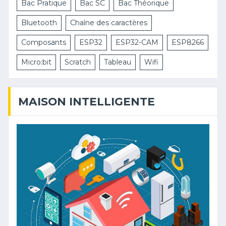
Bac Pratique
Bac SC
Bac Théorique
Bluetooth
Chaîne des caractères
Composants
ESP32
ESP32-CAM
ESP8266
Micro:bit
Scratch
Tableau
Wifi
MAISON INTELLIGENTE