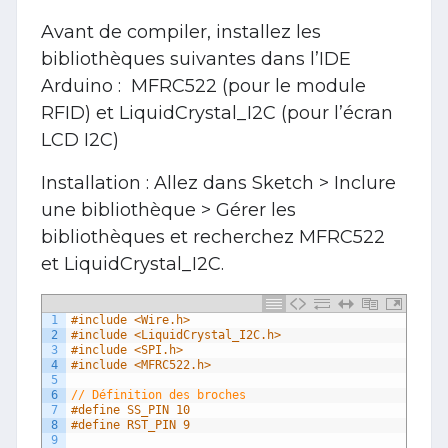
Avant de compiler, installez les
bibliothèques suivantes dans l’IDE
Arduino : MFRC522 (pour le module
RFID) et LiquidCrystal_I2C (pour l’écran
LCD I2C)
Installation : Allez dans Sketch > Inclure
une bibliothèque > Gérer les
bibliothèques et recherchez MFRC522
et LiquidCrystal_I2C.
1
#include <Wire.h>
2
#include <LiquidCrystal_I2C.h>
3
#include <SPI.h>
4
#include <MFRC522.h>
5
6
// Définition des broches
7
#define SS_PIN 10
8
#define RST_PIN 9
9