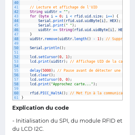
40
41
// Lecture et affichage de l'UID
42
String
uidStr
=
""
;
43
for
(
byte
i
=
0
;
i
<
rfid
.
uid
.
size
;
i
++
)
{
44
Serial
.
print
(
rfid
.
uid
.
uidByte
[
i
]
,
HEX
)
;
45
Serial
.
print
(
" "
)
;
46
uidStr
+=
String
(
rfid
.
uid
.
uidByte
[
i
]
,
HEX
)
+
47
}
48
uidStr
.
remove
(
uidStr
.
length
(
)
-
1
)
;
// Supprime l
49
50
Serial
.
println
(
)
;
51
52
lcd
.
setCursor
(
0
,
1
)
;
53
lcd
.
print
(
uidStr
)
;
// Affichage UID de la carte F
54
55
delay
(
5000
)
;
// Pause avant de détecter une nouve
56
lcd
.
clear
(
)
;
57
lcd
.
setCursor
(
0
,
0
)
;
58
lcd
.
print
(
"Approchez carte..."
)
;
59
60
rfid
.
PICC_HaltA
(
)
;
// Met fin à la communication 
61
}
Explication du code
- Initialisation du SPI, du module RFID et
du LCD I2C.