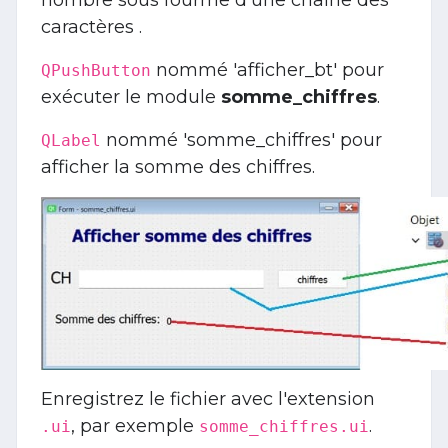
nombre sous fourme d'une chaîne des
caractères .
nommé 'afficher_bt' pour
QPushButton
exécuter le module
somme_chiffres
.
nommé 'somme_chiffres' pour
QLabel
afficher la somme des chiffres.
Enregistrez le fichier avec l'extension
, par exemple
.
.ui
somme_chiffres.ui