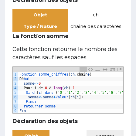
Déclaration des objets
Objet
ch
Type / Nature
chaîne des caractères
La fonction somme
Cette fonction retourne le nombre des
caractères sauf les espaces.
1
Fonction 
somme_chiffres
(
ch
:
cha
î
ne
)
2
D
é
but
3
somme
<
-
0
4
Pour
i
de
0
à
long
(
ch
)
-
1
5
Si
ch
[
i
]
dans
{
'0'
,
'1'
,
'2'
,
'3'
,
'4'
,
'5'
,
'6'
,
'7'
,
'8'
,
6
somme
<
-
somme
+
Valeur
(
ch
[
i
]
)
7
Finsi
8
retourner 
somme
9
Fin
Déclaration des objets
Objet
i
somme