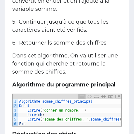
convertit en entier et on l'ajoute à la
variable somme.
5- Continuer jusqu'à ce que tous les
caractères aient été vérifiés.
6- Retourner ls somme des chiffres.
Dans cet algorithme, On va utiliser une
fonction qui cherche et retourne la
somme des chiffres.
Algorithme du programme principal
1
Algorithme 
somme_chiffres_principal
2
Debut
3
Ecrire
(
'donner un nombre: '
)
4
Lire
(
ch
)
5
Ecrire
(
'somme des chiffres: '
,
somme_chiffres
(
ch
)
'
6
Fin