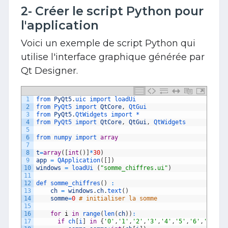
2- Créer le script Python pour
l'application
Voici un exemple de script Python qui
utilise l'interface graphique générée par
Qt Designer.
1
from 
PyQt5
.
uic 
import 
loadUi
2
from 
PyQt5 
import 
QtCore
,
QtGui
3
from 
PyQt5
.
QtWidgets 
import *
4
from 
PyQt5 
import 
QtCore
,
QtGui
,
QtWidgets
5
6
from 
numpy 
import 
array
7
8
t
=
array
(
[
int
(
)
]
*
30
)
9
app
=
QApplication
(
[
]
)
10
windows
=
loadUi
(
"somme_chiffres.ui"
)
11
12
def 
somme_chiffres
(
)
:
13
ch
=
windows
.
ch
.
text
(
)
14
somme
=
0
# initialiser la somme
15
16
for
i
in
range
(
len
(
ch
)
)
:
17
if
ch
[
i
]
in
{
'0'
,
'1'
,
'2'
,
'3'
,
'4'
,
'5'
,
'6'
,
'7'
,
'8