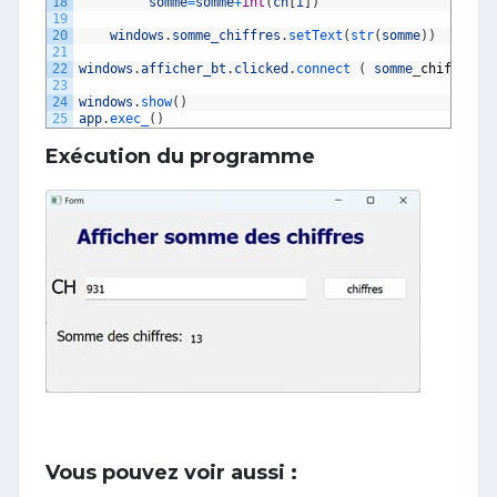
18
somme
=
somme
+
int
(
ch
[
i
]
)
19
20
windows
.
somme_chiffres
.
setText
(
str
(
somme
)
)
21
22
windows
.
afficher_bt
.
clicked
.
connect
(
somme
_
chiffres
23
24
windows
.
show
(
)
25
app
.
exec_
(
)
Exécution du programme
Vous pouvez voir aussi :