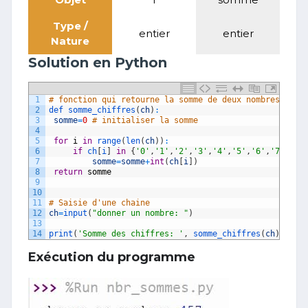
Type /
entier
entier
Nature
Solution en Python
1
# fonction qui retourne la somme de deux nombres
2
def 
somme_chiffres
(
ch
)
:
3
somme
=
0
# initialiser la somme
4
5
for
i
in
range
(
len
(
ch
)
)
:
6
if
ch
[
i
]
in
{
'0'
,
'1'
,
'2'
,
'3'
,
'4'
,
'5'
,
'6'
,
'7'
,
'8'
7
somme
=
somme
+
int
(
ch
[
i
]
)
8
return
somme
9
10
11
# Saisie d'une chaine
12
ch
=
input
(
"donner un nombre: "
)
13
14
print
(
'Somme des chiffres: '
,
somme_chiffres
(
ch
)
)
Exécution du programme