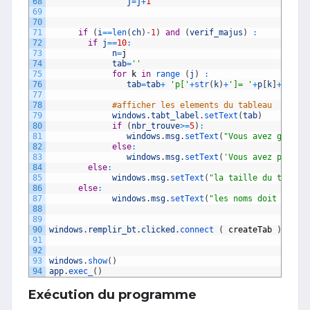
68
j
=
j
+
1
69
70
71
if
(
i
==
len
(
ch
)
-
1
)
and
(
verif_majus
)
:
72
if
j
==
10
:
73
n
=
j
74
tab
=
''
75
for
k
in
range
(
j
)
:
76
tab
=
tab
+
'p['
+
str
(
k
)
+
']= '
+
p
[
k
]
+
'\n'
77
78
#afficher les elements du tableau  
79
windows
.
tabt_label
.
setText
(
tab
)
80
if
(
nbr_trouve
>=
5
)
:
81
windows
.
msg
.
setText
(
"Vous avez gagne"
82
else
:
83
windows
.
msg
.
setText
(
'Vous avez perdu,
84
else
:
85
windows
.
msg
.
setText
(
"la taille du tablea
86
else
:
87
windows
.
msg
.
setText
(
"les noms doit etre 
88
89
90
windows
.
remplir_bt
.
clicked
.
connect
(
createTab
)
91
92
93
windows
.
show
(
)
94
app
.
exec_
(
)
Exécution du programme