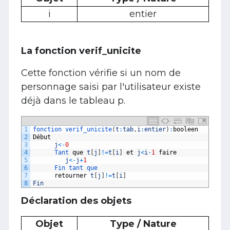
i
entier
La fonction verif_unicite
Cette fonction vérifie si un nom de
personnage saisi par l'utilisateur existe
déjà dans le tableau p.
1
fonction 
verif_unicite
(
t
:
tab
,
i
:
entier
)
:
booleen
2
D
é
but
3
j
<
-
0
4
Tant 
que
t
[
j
]
!=
t
[
i
]
et
j
<
i
-
1
faire
5
j
<
-
j
+
1
6
Fin 
tant 
que 
7
retourner
t
[
j
]
!=
t
[
i
]
8
Fin
Déclaration des objets
Objet
Type / Nature