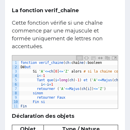
La fonction verif_chaine
Cette fonction vérifie si une chaîne
commence par une majuscule et
formée uniquement de lettres non
accentuées.
1
fonction 
verif_chaine
(
ch
:
cha
î
ne
)
:
booleen
2
D
é
but
3
Si
'A'
<=
ch
[
0
]
<=
'Z'
alors
# si la chaine commenc
4
i
<
-
1
5
Tant 
que
(
i
<
long
(
ch
)
-
1
)
et
(
'A'
<=
Majus
(
ch
[
i
]
)
<
6
i
<
-
i
+
1
7
retourner
(
'A'
<=
Majus
(
ch
[
i
]
)
<=
'Z'
)
8
sinon
9
retourner 
Faux
10
Fin 
si
11
Fin
Déclaration des objets
Objet
Type / Nature