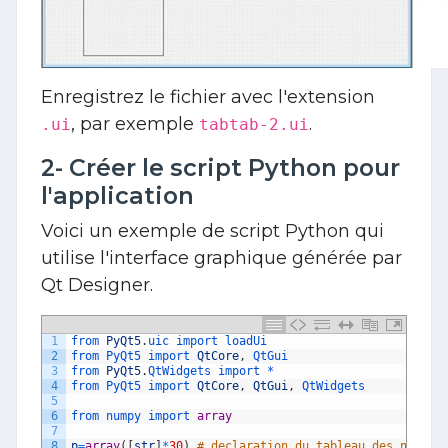
Enregistrez le fichier avec l'extension
, par exemple
.
.ui
tabtab-2.ui
2- Créer le script Python pour
l'application
Voici un exemple de script Python qui
utilise l'interface graphique générée par
Qt Designer.
1
from 
PyQt5
.
uic 
import 
loadUi
2
from 
PyQt5 
import 
QtCore
,
QtGui
3
from 
PyQt5
.
QtWidgets 
import *
4
from 
PyQt5 
import 
QtCore
,
QtGui
,
QtWidgets
5
6
from 
numpy 
import 
array
7
8
p
=
array
(
[
str
]
*
30
)
# declaration du tableau des noms d