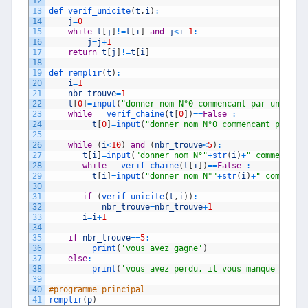
12
13
def 
verif_unicite
(
t
,
i
)
:
14
j
=
0
15
while
t
[
j
]
!=
t
[
i
]
and
j
<
i
-
1
:
16
j
=
j
+
1
17
return
t
[
j
]
!=
t
[
i
]
18
19
def 
remplir
(
t
)
:
20
i
=
1
21
nbr_trouve
=
1
22
t
[
0
]
=
input
(
"donner nom N°0 commencant par une let
23
while
verif_chaine
(
t
[
0
]
)
==
False
:
24
t
[
0
]
=
input
(
"donner nom N°0 commencant par un
25
26
while
(
i
<
10
)
and
(
nbr_trouve
<
5
)
:
27
t
[
i
]
=
input
(
"donner nom N°"
+
str
(
i
)
+
" commencant
28
while
verif_chaine
(
t
[
i
]
)
==
False
:
29
t
[
i
]
=
input
(
"donner nom N°"
+
str
(
i
)
+
" commenca
30
31
if
(
verif_unicite
(
t
,
i
)
)
:
32
nbr_trouve
=
nbr_trouve
+
1
33
i
=
i
+
1
34
35
if
nbr_trouve
==
5
:
36
print
(
'vous avez gagne'
)
37
else
:
38
print
(
'vous avez perdu, il vous manque '
+
str
39
40
#programme principal
41
remplir
(
p
)