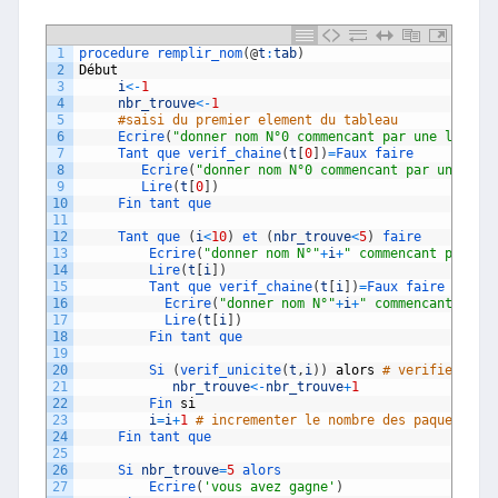
1
procedure 
remplir_nom
(
@
t
:
tab
)
2
D
é
but
3
i
<
-
1
4
nbr_trouve
<
-
1
5
#saisi du premier element du tableau 
6
Ecrire
(
"donner nom N°0 commencant par une lettre
7
Tant 
que 
verif_chaine
(
t
[
0
]
)
=
Faux 
faire
8
Ecrire
(
"donner nom N°0 commencant par une let
9
Lire
(
t
[
0
]
)
10
Fin 
tant 
que
11
12
Tant 
que
(
i
<
10
)
et
(
nbr_trouve
<
5
)
faire 
13
Ecrire
(
"donner nom N°"
+
i
+
" commencant par un
14
Lire
(
t
[
i
]
)
15
Tant 
que 
verif_chaine
(
t
[
i
]
)
=
Faux 
faire
16
Ecrire
(
"donner nom N°"
+
i
+
" commencant par 
17
Lire
(
t
[
i
]
)
18
Fin 
tant 
que
19
20
Si
(
verif_unicite
(
t
,
i
)
)
alors
# verifier que
21
nbr_trouve
<
-
nbr_trouve
+
1
22
Fin 
si
23
i
=
i
+
1
# incrementer le nombre des paquets a 
24
Fin 
tant 
que 
25
26
Si 
nbr_trouve
=
5
alors
27
Ecrire
(
'vous avez gagne'
)