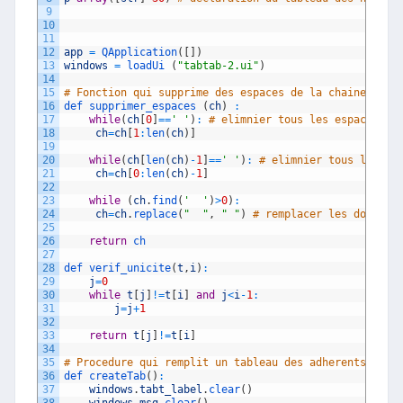
9
10
11
12
app
=
QApplication
(
[
]
)
13
windows
=
loadUi
(
"tabtab-2.ui"
)
14
15
# Fonction qui supprime des espaces de la chaine des 
16
def 
supprimer_espaces
(
ch
)
:
17
while
(
ch
[
0
]
==
' '
)
:
# elimnier tous les espaces au
18
ch
=
ch
[
1
:
len
(
ch
)
]
19
20
while
(
ch
[
len
(
ch
)
-
1
]
==
' '
)
:
# elimnier tous les es
21
ch
=
ch
[
0
:
len
(
ch
)
-
1
]
22
23
while
(
ch
.
find
(
'  '
)
>
0
)
:
24
ch
=
ch
.
replace
(
"  "
,
" "
)
# remplacer les doubles
25
26
return
ch
27
28
def 
verif_unicite
(
t
,
i
)
:
29
j
=
0
30
while
t
[
j
]
!=
t
[
i
]
and
j
<
i
-
1
:
31
j
=
j
+
1
32
33
return
t
[
j
]
!=
t
[
i
]
34
35
# Procedure qui remplit un tableau des adherents a pa
36
def 
createTab
(
)
:
37
windows
.
tabt_label
.
clear
(
)