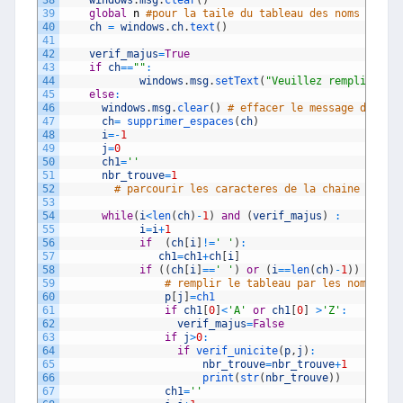
38
windows
.
msg
.
clear
(
)
39
global
n
#pour la taile du tableau des noms
40
ch
=
windows
.
ch
.
text
(
)
41
42
verif_majus
=
True
43
if
ch
==
""
:
44
windows
.
msg
.
setText
(
"Veuillez remplir la 
45
else
:
46
windows
.
msg
.
clear
(
)
# effacer le message d erre
47
ch
=
supprimer_espaces
(
ch
)
48
i
=
-
1
49
j
=
0
50
ch1
=
''
51
nbr_trouve
=
1
52
# parcourir les caracteres de la chaine CH1
53
54
while
(
i
<
len
(
ch
)
-
1
)
and
(
verif_majus
)
:
55
i
=
i
+
1
56
if
(
ch
[
i
]
!=
' '
)
:
57
ch1
=
ch1
+
ch
[
i
]
58
if
(
(
ch
[
i
]
==
' '
)
or
(
i
==
len
(
ch
)
-
1
)
)
:
59
# remplir le tableau par les noms des
60
p
[
j
]
=
ch1               
61
if
ch1
[
0
]
<
'A'
or
ch1
[
0
]
>
'Z'
:
62
verif_majus
=
False
63
if
j
>
0
:
64
if
verif_unicite
(
p
,
j
)
:
65
nbr_trouve
=
nbr_trouve
+
1
66
print
(
str
(
nbr_trouve
)
)
67
ch1
=
''