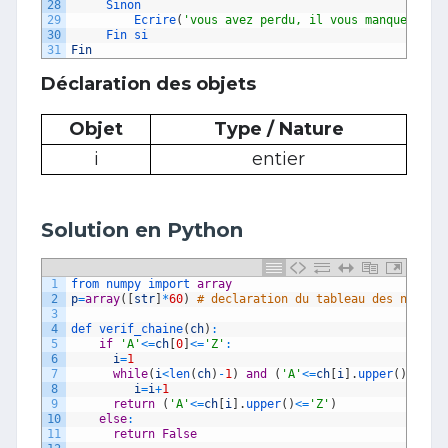
28
Sinon 
29
Ecrire
(
'vous avez perdu, il vous manque '
+
st
30
Fin 
si
31
Fin
Déclaration des objets
Objet
Type / Nature
i
entier
Solution en Python
1
from 
numpy 
import 
array
2
p
=
array
(
[
str
]
*
60
)
# declaration du tableau des noms d
3
4
def 
verif_chaine
(
ch
)
:
5
if
'A'
<=
ch
[
0
]
<=
'Z'
:
6
i
=
1
7
while
(
i
<
len
(
ch
)
-
1
)
and
(
'A'
<=
ch
[
i
]
.
upper
(
)
<=
'Z'
8
i
=
i
+
1
9
return
(
'A'
<=
ch
[
i
]
.
upper
(
)
<=
'Z'
)
10
else
:
11
return
False