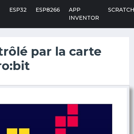
O
ESP32
ESP8266
APP
SCRATC
INVENTOR
rôlé par la carte
o:bit