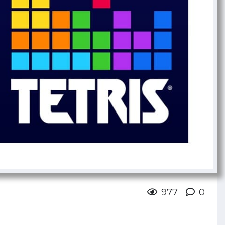
977
0