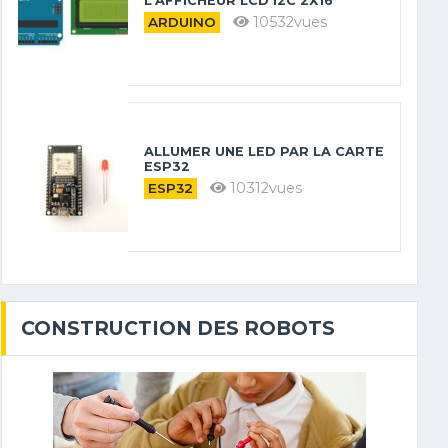
L’AFFICHEUR LCD I2C 2X16
10532vues
ARDUINO
ALLUMER UNE LED PAR LA CARTE
ESP32
10312vues
ESP32
CONSTRUCTION DES ROBOTS