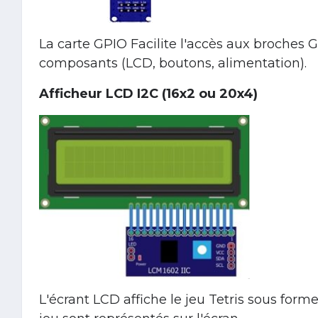
La carte GPIO Facilite l'accès aux broches 
composants (LCD, boutons, alimentation).
Afficheur LCD I2C (16x2 ou 20x4)
L'écrant LCD affiche le jeu Tetris sous forme