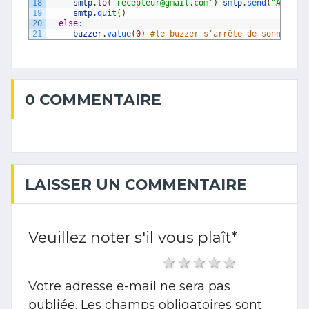
18
smtp
.
to
(
'recepteur@gmail.com'
)
smtp
.
send
(
"Alerte
19
smtp
.
quit
(
)
20
else
:
21
buzzer
.
value
(
0
)
#le buzzer s'arrête de sonner
0 COMMENTAIRE
LAISSER UN COMMENTAIRE
Veuillez noter s'il vous plaît
*
1 star
2 stars
3 stars
4 stars
5 stars
Votre adresse e-mail ne sera pas
publiée.
Les champs obligatoires sont