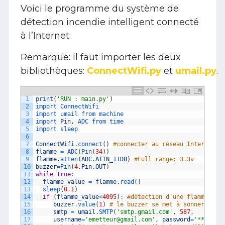
Voici le programme du système de
détection incendie intelligent connecté
à l’Internet:
Remarque: il faut importer les deux
bibliothèques:
ConnectWifi.py
et
umail.py
.
1
print
(
'RUN : main.py'
)
2
import 
ConnectWifi
3
import 
umail 
from 
machine
4
import 
Pin
,
ADC 
from 
time
5
import 
sleep
6
7
ConnectWifi
.
connect
(
)
#connecter au réseau Internet p
8
flamme
=
ADC
(
Pin
(
34
)
)
9
flamme
.
atten
(
ADC
.
ATTN_11DB
)
#Full range: 3.3v
10
buzzer
=
Pin
(
4
,
Pin
.
OUT
)
11
while
True
:
12
flamme_value
=
flamme
.
read
(
)
13
sleep
(
0.1
)
14
if
(
flamme_value
<
4095
)
:
#détection d'une flamme
15
buzzer
.
value
(
1
)
# le buzzer se met à sonner
16
smtp
=
umail
.
SMTP
(
'smtp.gmail.com'
,
587
,
17
username
=
'emetteur@gmail.com'
,
password
=
'******'