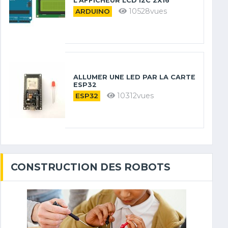
L’AFFICHEUR LCD I2C 2X16
10528vues
ARDUINO
ALLUMER UNE LED PAR LA CARTE
ESP32
10312vues
ESP32
CONSTRUCTION DES ROBOTS