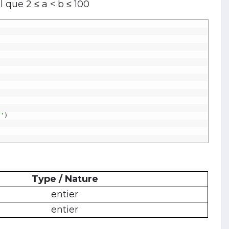
l que 2 ≤ a < b ≤ 100
 '
)
Type / Nature
entier
entier