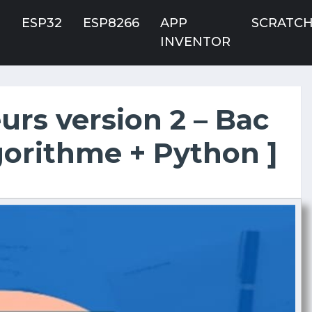
O
ESP32
ESP8266
APP
SCRATC
INVENTOR
urs version 2 – Bac
gorithme + Python ]