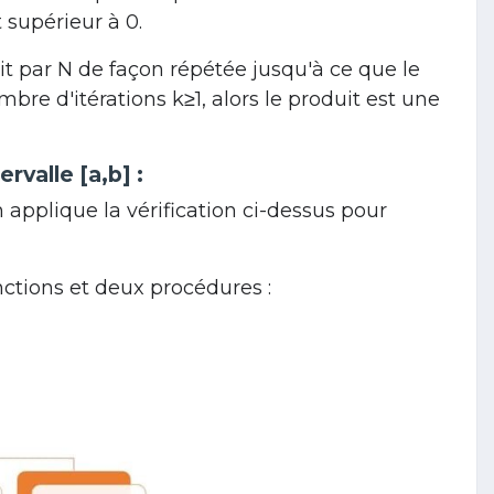
 supérieur à 0.
uit par
N
de façon répétée jusqu'à ce que le
nombre d'itérations
k≥1
, alors le produit est une
tervalle
[a,b]
:
 applique la vérification ci-dessus pour
nctions et deux procédures :