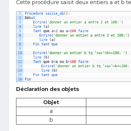
Cette procédure saisit deux entiers a et b te
1
Procedure 
saisie_ab
(
)
:
2
D
é
but
3
Ecrire
(
'donner un entier a entre 2 et 100:'
)
4
lire
(
a
)
5
Tant 
que
a
<
2
ou
a
>
100
faire 
6
Ecrire
(
'donner un entier a entre 2 et 100:'
)
7
lire
(
a
)
8
Fin 
tant 
que
9
10
Ecrire
(
'donner un entier b tq "+a+"<b<=100: '
)
11
lire
(
b
)
12
Tant 
que
b
<
a
ou
b
>
100
faire 
13
Ecrire
(
'donner un entier b tq "+a+"<b<=100:
14
lire
(
b
)
15
Fin 
tant 
que
16
Fin
Déclaration des objets
Objet
a
b