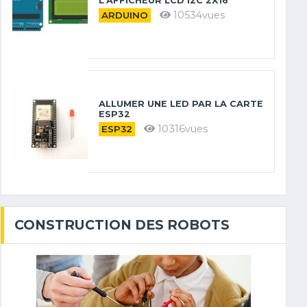
L’AFFICHEUR LCD I2C 2X16
10534vues
ARDUINO
ALLUMER UNE LED PAR LA CARTE
ESP32
10316vues
ESP32
CONSTRUCTION DES ROBOTS