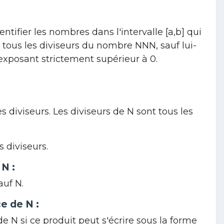
ntifier les nombres dans l'intervalle
[a,b]
qui
de tous les diviseurs du nombre
NN
N
, sauf lui-
xposant strictement supérieur à 0.
s diviseurs. Les diviseurs de
N
sont tous les
 diviseurs.
f
N
:
sauf
N
.
nce de
N
:
 de
N
si ce produit peut s'écrire sous la forme