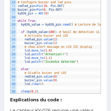
14
# Configure buzzer and led pins
15
redled_pin
=
Pin
(
16
,
Pin
.
OUT
)
16
buzzer_pin
=
Pin
(
0
,
Pin
.
OUT
)
17
ky026_pin
=
ADC
(
0
)
18
19
while
True
:
20
ky026_value
=
ky026_pin
.
read
(
)
# Lecture de la vale
21
22
if
(
ky026_value
<
100
)
:
# Seuil de détection (à ajust
23
# Activate buzzer and LED
24
redled_pin
.
value
(
1
)
25
buzzer_pin
.
value
(
1
)
26
# show alert message on LCD I2C display
27
lcd
.
move_to
(
1
,
0
)
28
lcd
.
putstr
(
"Attention!!"
)
29
lcd
.
move_to
(
1
,
1
)
30
lcd
.
putstr
(
"Incendie detectee"
)
31
32
else
:
33
# Disable buzzer and LED
34
redled_pin
.
value
(
0
)
35
buzzer_pin
.
value
(
0
)
36
lcd
.
clear
(
)
37
38
sleep
(
0.1
)
Explications du code :
Le capteur KY-026 renvoie une valeur