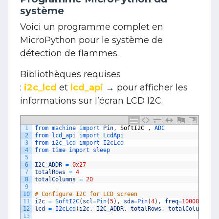
système
Voici un programme complet en
MicroPython pour le système de
détection de flammes.
Bibliothèques requises
:
i2c_lcd
et
lcd_api
→ pour afficher les
informations sur l’écran LCD I2C.
1
from 
machine 
import 
Pin
,
SoftI2C
,
ADC
2
from 
lcd_api 
import 
LcdApi
3
from 
i2c_lcd 
import 
I2cLcd
4
from 
time 
import 
sleep
5
6
I2C_ADDR
=
0x27
7
totalRows
=
4
8
totalColumns
=
20
9
10
# Configure I2C for LCD screen 
11
i2c
=
SoftI2C
(
scl
=
Pin
(
5
)
,
sda
=
Pin
(
4
)
,
freq
=
10000
)
12
lcd
=
I2cLcd
(
i2c
,
I2C_ADDR
,
totalRows
,
totalColumns
)
13